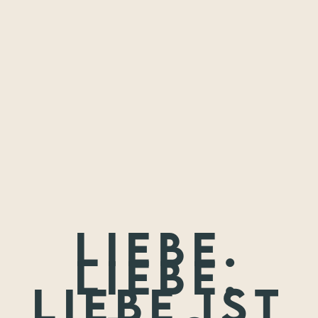
Freundschaften,
die ich festhalten
durfte.
Wenn nicht jetzt, wann dann? Wir treffen uns nie wieder so
jung.
Liebe.
Liebe.
Liebe ist