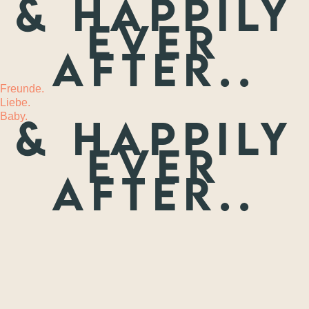
& happily
ever
MEHR
after..
Freunde.
Liebe.
Baby.
& happily
ever
after..
Freunde.