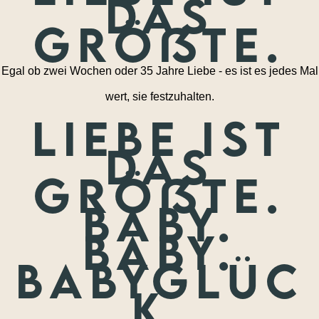
das
größte.
Egal ob zwei Wochen oder 35 Jahre Liebe - es ist es jedes Mal
wert, sie festzuhalten.
Liebe ist
das
größte.
Baby.
Baby.
Babyglüc
k.