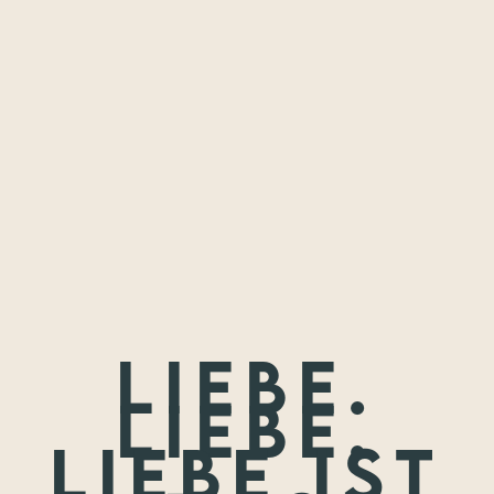
Freundschaften,
die ich festhalten
durfte.
Wenn nicht jetzt, wann dann? Wir treffen uns nie wieder so
jung.
Liebe.
Liebe.
Liebe ist