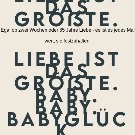
das
größte.
Egal ob zwei Wochen oder 35 Jahre Liebe - es ist es jedes Mal
wert, sie festzuhalten.
Liebe ist
das
größte.
Baby.
Baby.
Babyglüc
k.