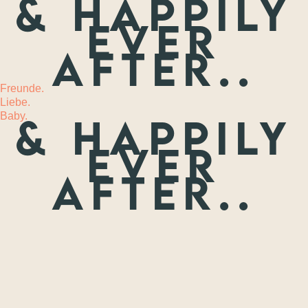
& happily
ever
MEHR
after..
Freunde.
Liebe.
Baby.
& happily
ever
after..
Freunde.