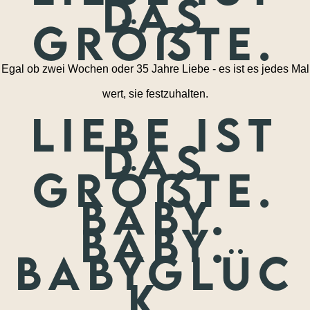
das
größte.
Egal ob zwei Wochen oder 35 Jahre Liebe - es ist es jedes Mal
wert, sie festzuhalten.
Liebe ist
das
größte.
Baby.
Baby.
Babyglüc
k.