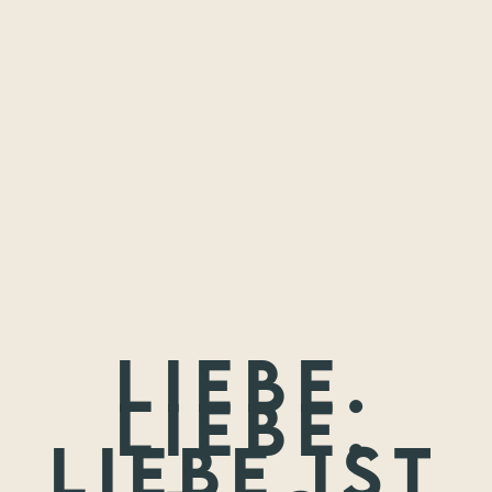
Freundschaften,
die ich festhalten
durfte.
Wenn nicht jetzt, wann dann? Wir treffen uns nie wieder so
jung.
Liebe.
Liebe.
Liebe ist