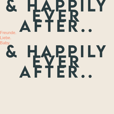
& happily
ever
MEHR
after..
Freunde.
Liebe.
Baby.
& happily
ever
after..
Freunde.