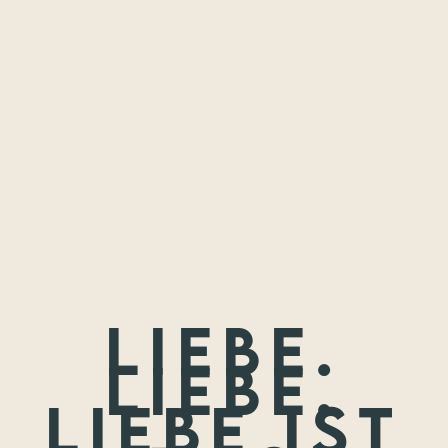
Freundschaften,
die ich festhalten
durfte.
Wenn nicht jetzt, wann dann? Wir treffen uns nie wieder so
jung.
Liebe.
Liebe.
Liebe ist