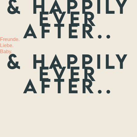
& happily
ever
MEHR
after..
Freunde.
Liebe.
Baby.
& happily
ever
after..
Freunde.