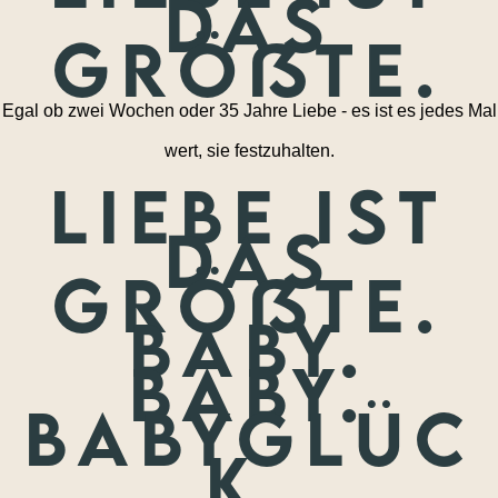
das
größte.
Egal ob zwei Wochen oder 35 Jahre Liebe - es ist es jedes Mal
wert, sie festzuhalten.
Liebe ist
das
größte.
Baby.
Baby.
Babyglüc
k.