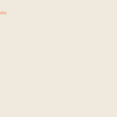
N
KONTAKT
aby.
.
.
ten durfte.
.