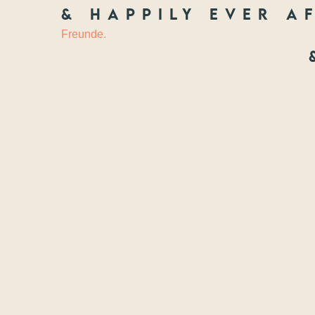
& happily ever af
HOCHZEIT
&
Freunde.
Freundscha