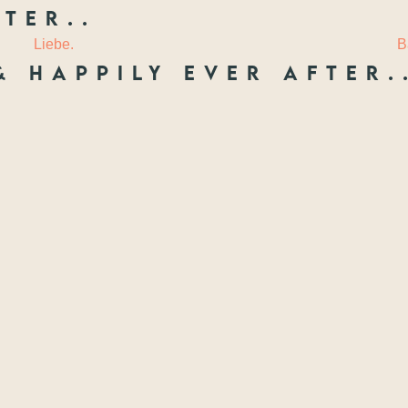
ter..
 LIEBE
LAURIE
Liebe.
B
& happily ever after.
Freunde
ften, die ich festhal
Wenn nicht jetzt, wann dann? Wir treffen uns nie wieder so jung