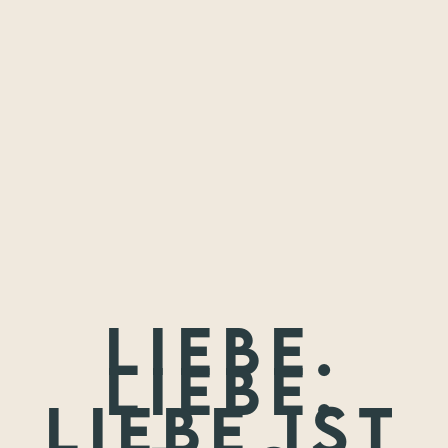
Freundschaften,
die ich festhalten
durfte.
Wenn nicht jetzt, wann dann? Wir treffen uns nie wieder so
jung.
Liebe.
Liebe.
Liebe ist