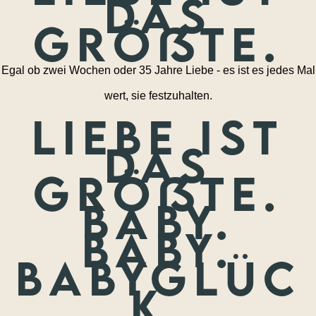
das
größte.
Egal ob zwei Wochen oder 35 Jahre Liebe - es ist es jedes Mal
wert, sie festzuhalten.
Liebe ist
das
größte.
Baby.
Baby.
Babyglüc
k.