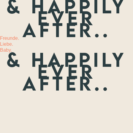
& happily
ever
MEHR
after..
Freunde.
Liebe.
Baby.
& happily
ever
after..
Freunde.