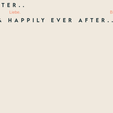
ter..
 LIEBE
LAURIE
Liebe.
B
& happily ever after.
Freunde
ften, die ich festhal
Wenn nicht jetzt, wann dann? Wir treffen uns nie wieder so jung