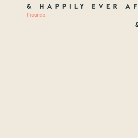
& happily ever af
HOCHZEIT
&
Freunde.
Freundscha