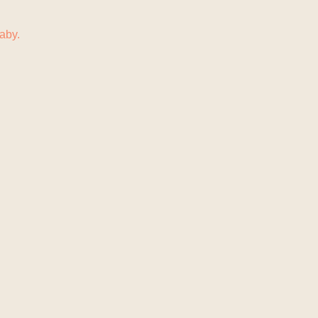
N
KONTAKT
aby.
.
.
ten durfte.
.