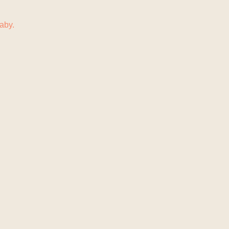
N
KONTAKT
aby.
.
.
ten durfte.
.