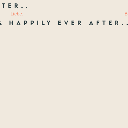
ter..
 LIEBE
LAURIE
Liebe.
B
& happily ever after.
Freunde
ften, die ich festhal
Wenn nicht jetzt, wann dann? Wir treffen uns nie wieder so jung