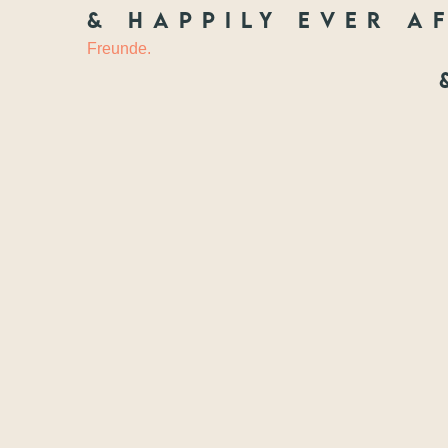
& happily ever af
HOCHZEIT
&
Freunde.
Freundscha