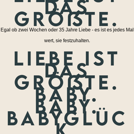
das
größte.
Egal ob zwei Wochen oder 35 Jahre Liebe - es ist es jedes Mal
wert, sie festzuhalten.
Liebe ist
das
größte.
Baby.
Baby.
Babyglüc
k.