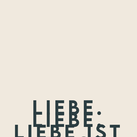
Freundschaften,
die ich festhalten
durfte.
Wenn nicht jetzt, wann dann? Wir treffen uns nie wieder so
jung.
Liebe.
Liebe.
Liebe ist