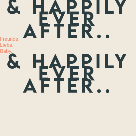
& happily
ever
MEHR
after..
Freunde.
Liebe.
Baby.
& happily
ever
after..
Freunde.