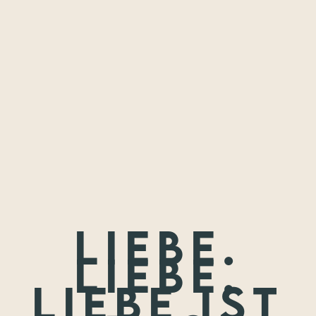
Freundschaften,
die ich festhalten
durfte.
Wenn nicht jetzt, wann dann? Wir treffen uns nie wieder so
jung.
Liebe.
Liebe.
Liebe ist