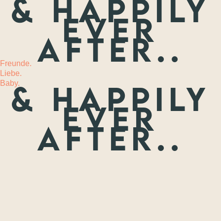
& happily
ever
MEHR
after..
Freunde.
Liebe.
Baby.
& happily
ever
after..
Freunde.