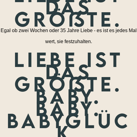
das
größte.
Egal ob zwei Wochen oder 35 Jahre Liebe - es ist es jedes Mal
wert, sie festzuhalten.
Liebe ist
das
größte.
Baby.
Baby.
Babyglüc
k.