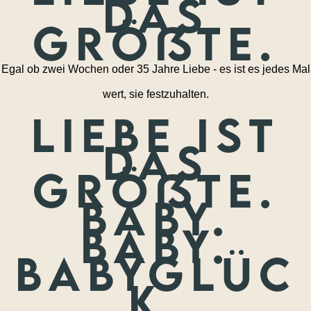
das
größte.
Egal ob zwei Wochen oder 35 Jahre Liebe - es ist es jedes Mal
wert, sie festzuhalten.
Liebe ist
das
größte.
Baby.
Baby.
Babyglüc
k.