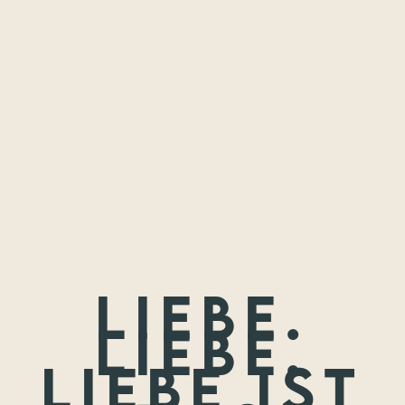
Freundschaften,
die ich festhalten
durfte.
Wenn nicht jetzt, wann dann? Wir treffen uns nie wieder so
jung.
Liebe.
Liebe.
Liebe ist