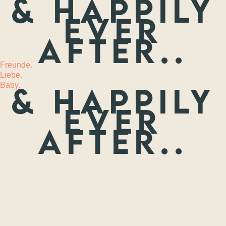
& happily
ever
MEHR
after..
Freunde.
Liebe.
Baby.
& happily
ever
after..
Freunde.