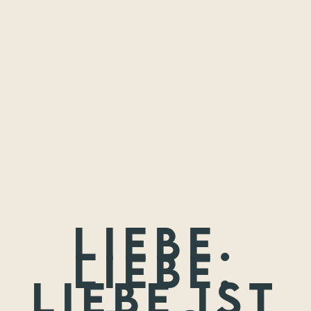
Freundschaften,
die ich festhalten
durfte.
Wenn nicht jetzt, wann dann? Wir treffen uns nie wieder so
jung.
Liebe.
Liebe.
Liebe ist