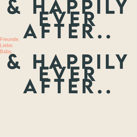
& happily
ever
MEHR
after..
Freunde.
Liebe.
Baby.
& happily
ever
after..
Freunde.