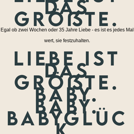
das
größte.
Egal ob zwei Wochen oder 35 Jahre Liebe - es ist es jedes Mal
wert, sie festzuhalten.
Liebe ist
das
größte.
Baby.
Baby.
Babyglüc
k.