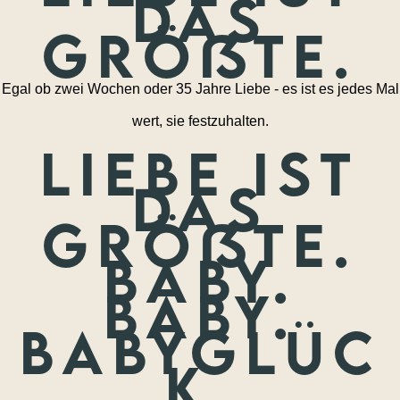
das
größte.
Egal ob zwei Wochen oder 35 Jahre Liebe - es ist es jedes Mal
wert, sie festzuhalten.
Liebe ist
das
größte.
Baby.
Baby.
Babyglüc
k.