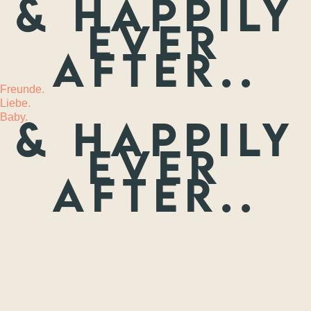
& happily
ever
MEHR
after..
Freunde.
Liebe.
Baby.
& happily
ever
after..
Freunde.