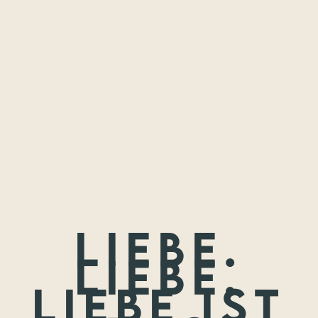
Freundschaften,
die ich festhalten
durfte.
Wenn nicht jetzt, wann dann? Wir treffen uns nie wieder so
jung.
Liebe.
Liebe.
Liebe ist