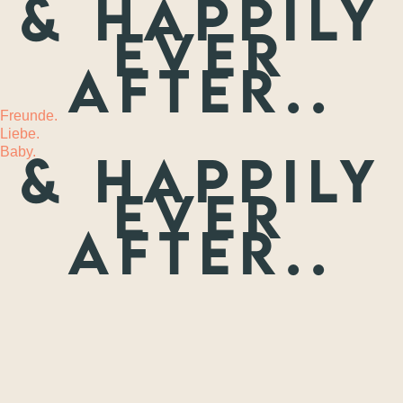
& happily
ever
MEHR
after..
Freunde.
Liebe.
Baby.
& happily
ever
after..
Freunde.