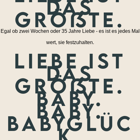
das
größte.
Egal ob zwei Wochen oder 35 Jahre Liebe - es ist es jedes Mal
wert, sie festzuhalten.
Liebe ist
das
größte.
Baby.
Baby.
Babyglüc
k.