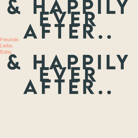
& happily
ever
MEHR
after..
Freunde.
Liebe.
Baby.
& happily
ever
after..
Freunde.