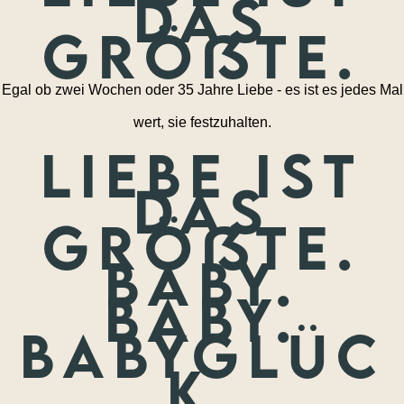
das
größte.
Egal ob zwei Wochen oder 35 Jahre Liebe - es ist es jedes Mal
wert, sie festzuhalten.
Liebe ist
das
größte.
Baby.
Baby.
Babyglüc
k.