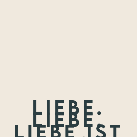
Freundschaften,
die ich festhalten
durfte.
Wenn nicht jetzt, wann dann? Wir treffen uns nie wieder so
jung.
Liebe.
Liebe.
Liebe ist