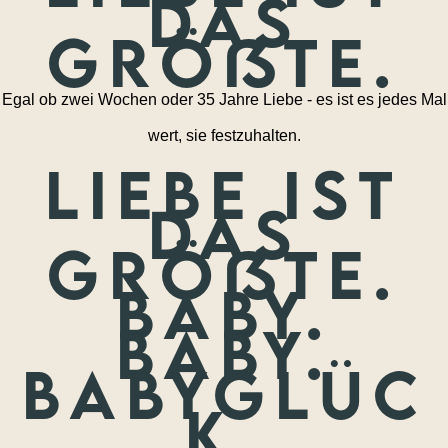
das
größte.
Egal ob zwei Wochen oder 35 Jahre Liebe - es ist es jedes Mal
wert, sie festzuhalten.
Liebe ist
das
größte.
Baby.
Baby.
Babyglüc
k.