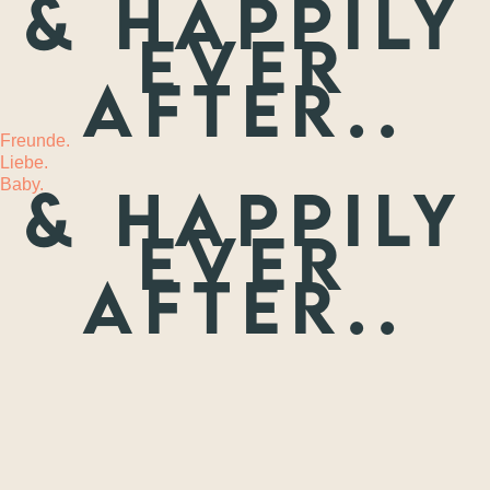
& happily
ever
MEHR
after..
Freunde.
Liebe.
Baby.
& happily
ever
after..
Freunde.