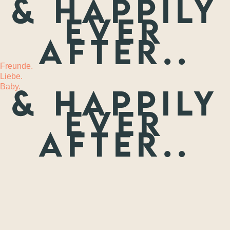
& happily
ever
MEHR
after..
Freunde.
Liebe.
Baby.
& happily
ever
after..
Freunde.