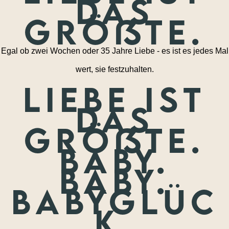
das
größte.
Egal ob zwei Wochen oder 35 Jahre Liebe - es ist es jedes Mal
wert, sie festzuhalten.
Liebe ist
das
größte.
Baby.
Baby.
Babyglüc
k.