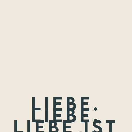
Freundschaften,
die ich festhalten
durfte.
Wenn nicht jetzt, wann dann? Wir treffen uns nie wieder so
jung.
Liebe.
Liebe.
Liebe ist