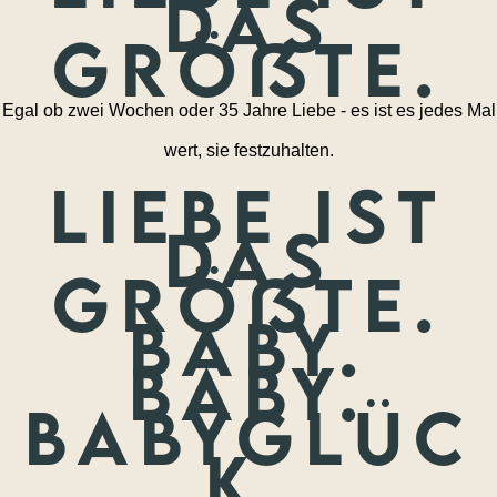
das
größte.
Egal ob zwei Wochen oder 35 Jahre Liebe - es ist es jedes Mal
wert, sie festzuhalten.
Liebe ist
das
größte.
Baby.
Baby.
Babyglüc
k.