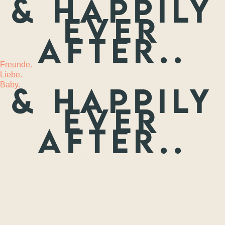
& happily
ever
MEHR
after..
Freunde.
Liebe.
Baby.
& happily
ever
after..
Freunde.