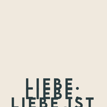
Freundschaften,
die ich festhalten
durfte.
Wenn nicht jetzt, wann dann? Wir treffen uns nie wieder so
jung.
Liebe.
Liebe.
Liebe ist