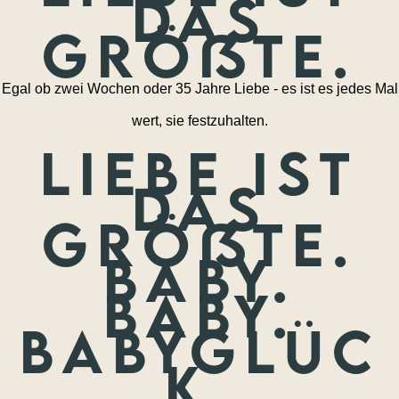
das
größte.
Egal ob zwei Wochen oder 35 Jahre Liebe - es ist es jedes Mal
wert, sie festzuhalten.
Liebe ist
das
größte.
Baby.
Baby.
Babyglüc
k.