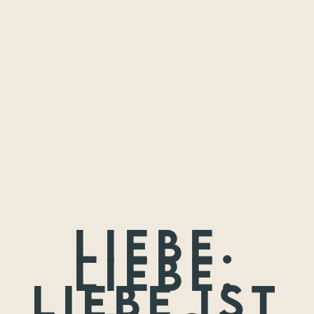
Freundschaften,
die ich festhalten
durfte.
Wenn nicht jetzt, wann dann? Wir treffen uns nie wieder so
jung.
Liebe.
Liebe.
Liebe ist