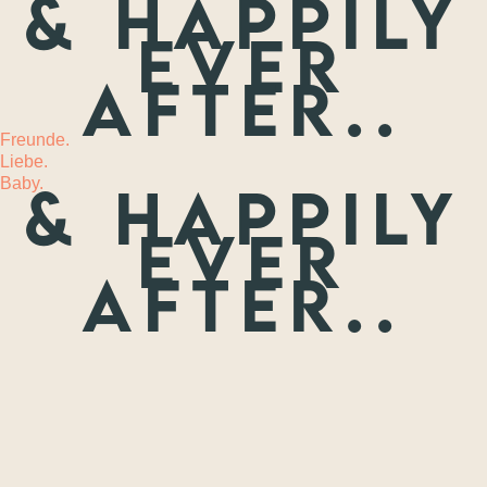
& happily
ever
MEHR
after..
Freunde.
Liebe.
Baby.
& happily
ever
after..
Freunde.