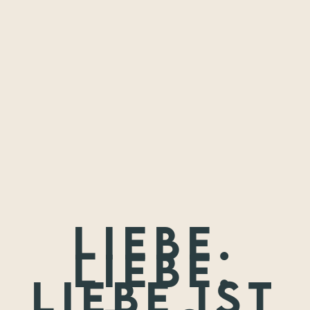
Freundschaften,
die ich festhalten
durfte.
Wenn nicht jetzt, wann dann? Wir treffen uns nie wieder so
jung.
Liebe.
Liebe.
Liebe ist