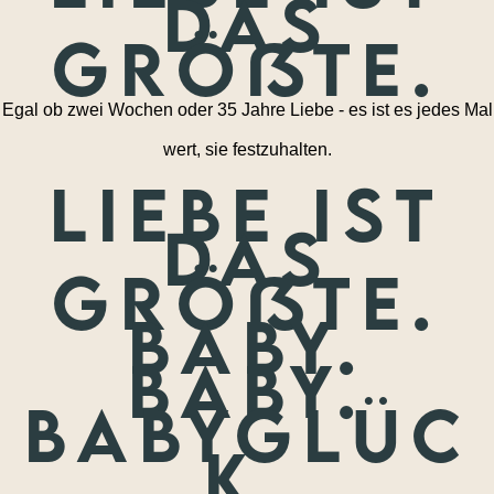
das
größte.
Egal ob zwei Wochen oder 35 Jahre Liebe - es ist es jedes Mal
wert, sie festzuhalten.
Liebe ist
das
größte.
Baby.
Baby.
Babyglüc
k.