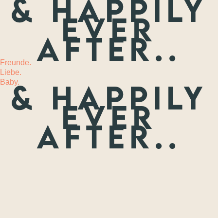
& happily
ever
MEHR
after..
Freunde.
Liebe.
Baby.
& happily
ever
after..
Freunde.