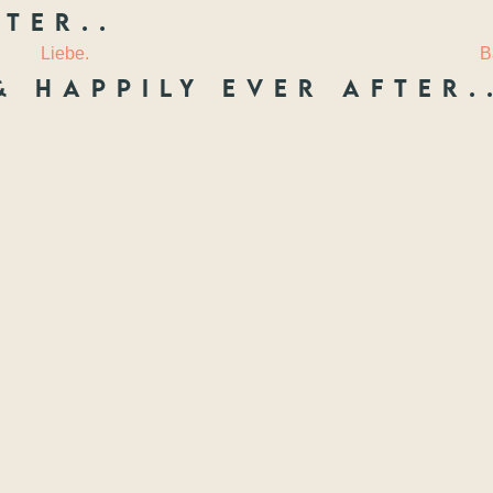
ter..
 LIEBE
LAURIE
Liebe.
B
& happily ever after.
Freunde
ften, die ich festhal
Wenn nicht jetzt, wann dann? Wir treffen uns nie wieder so jung