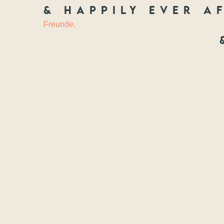
& happily ever af
HOCHZEIT
&
Freunde.
Freundscha