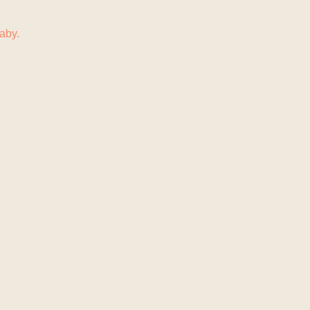
N
KONTAKT
aby.
.
.
ten durfte.
.