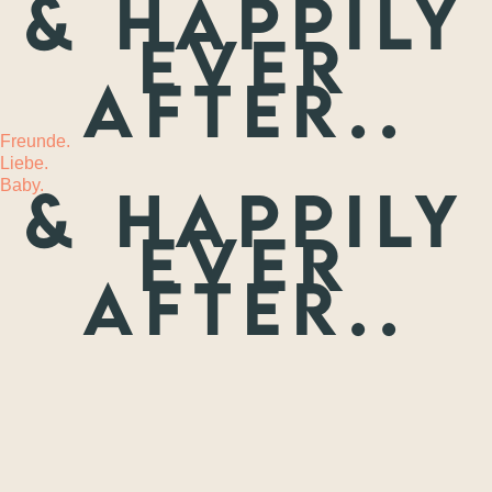
& happily
ever
MEHR
after..
Freunde.
Liebe.
Baby.
& happily
ever
after..
Freunde.