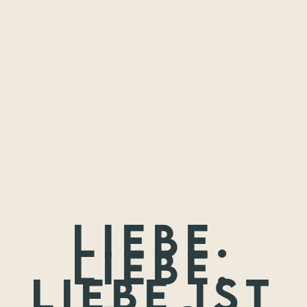
Freundschaften,
die ich festhalten
durfte.
Wenn nicht jetzt, wann dann? Wir treffen uns nie wieder so
jung.
Liebe.
Liebe.
Liebe ist