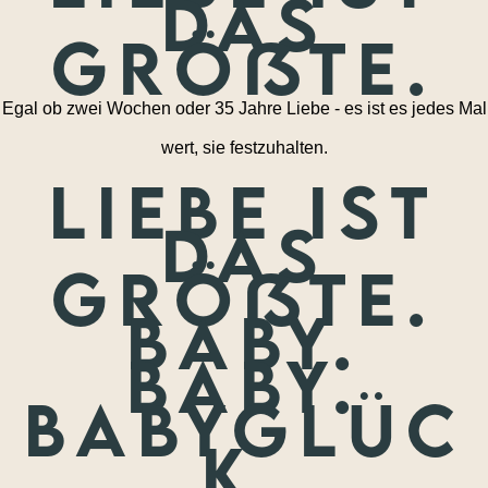
das
größte.
Egal ob zwei Wochen oder 35 Jahre Liebe - es ist es jedes Mal
wert, sie festzuhalten.
Liebe ist
das
größte.
Baby.
Baby.
Babyglüc
k.