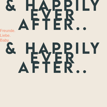
& happily
ever
MEHR
after..
Freunde.
Liebe.
Baby.
& happily
ever
after..
Freunde.