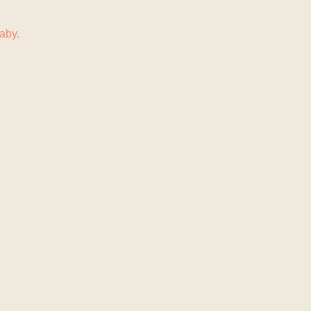
N
KONTAKT
aby.
.
.
ten durfte.
.