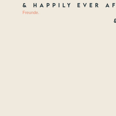
& happily ever af
HOCHZEIT
&
Freunde.
Freundscha