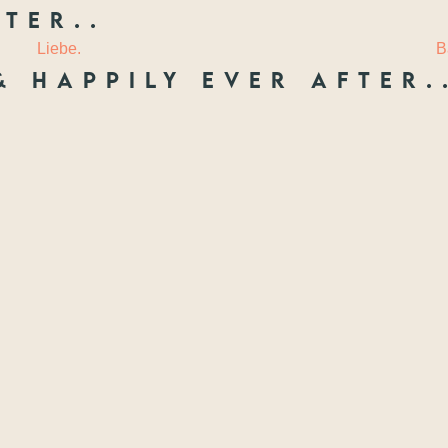
ter..
 LIEBE
LAURIE
Liebe.
B
& happily ever after.
Freunde
ften, die ich festhal
Wenn nicht jetzt, wann dann? Wir treffen uns nie wieder so jung