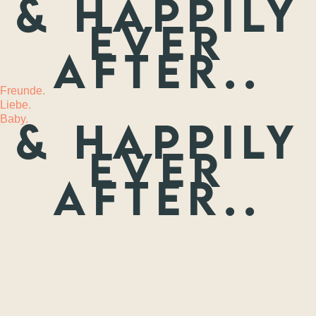
& happily
ever
MEHR
after..
Freunde.
Liebe.
Baby.
& happily
ever
after..
Freunde.