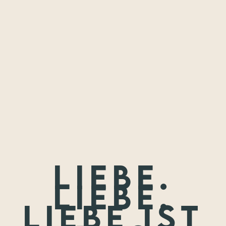
Freundschaften,
die ich festhalten
durfte.
Wenn nicht jetzt, wann dann? Wir treffen uns nie wieder so
jung.
Liebe.
Liebe.
Liebe ist