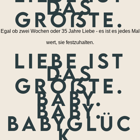
das
größte.
Egal ob zwei Wochen oder 35 Jahre Liebe - es ist es jedes Mal
wert, sie festzuhalten.
Liebe ist
das
größte.
Baby.
Baby.
Babyglüc
k.