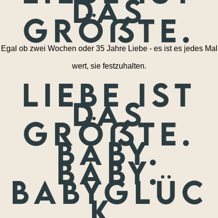
das
größte.
Egal ob zwei Wochen oder 35 Jahre Liebe - es ist es jedes Mal
wert, sie festzuhalten.
Liebe ist
das
größte.
Baby.
Baby.
Babyglüc
k.