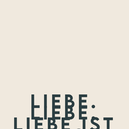
Freundschaften,
die ich festhalten
durfte.
Wenn nicht jetzt, wann dann? Wir treffen uns nie wieder so
jung.
Liebe.
Liebe.
Liebe ist