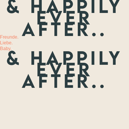
& happily
ever
MEHR
after..
Freunde.
Liebe.
Baby.
& happily
ever
after..
Freunde.