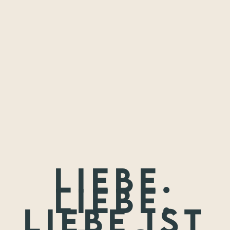
Freundschaften,
die ich festhalten
durfte.
Wenn nicht jetzt, wann dann? Wir treffen uns nie wieder so
jung.
Liebe.
Liebe.
Liebe ist