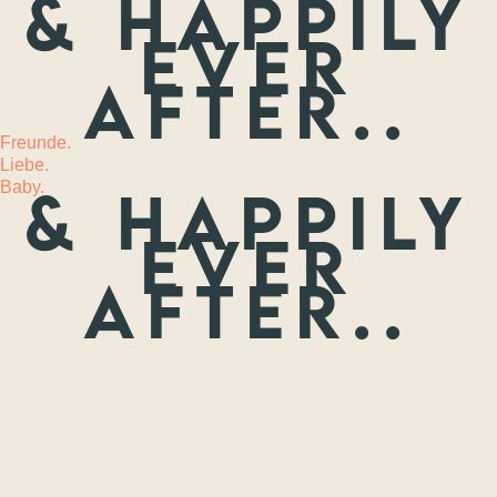
& happily
ever
MEHR
after..
Freunde.
Liebe.
Baby.
& happily
ever
after..
Freunde.