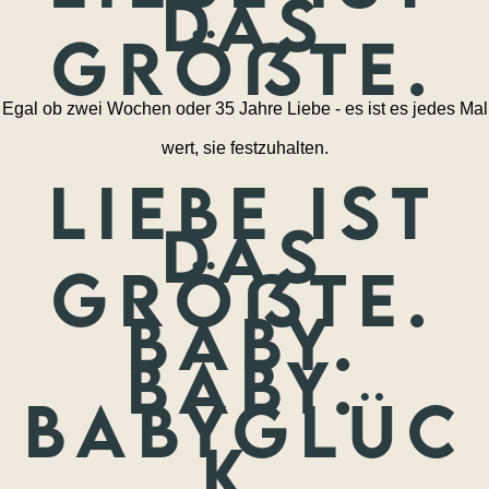
das
größte.
Egal ob zwei Wochen oder 35 Jahre Liebe - es ist es jedes Mal
wert, sie festzuhalten.
Liebe ist
das
größte.
Baby.
Baby.
Babyglüc
k.