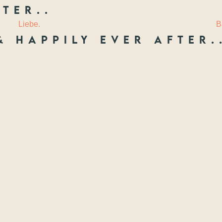
ter..
 LIEBE
LAURIE
Liebe.
B
& happily ever after.
Freunde
ften, die ich festhal
Wenn nicht jetzt, wann dann? Wir treffen uns nie wieder so jung