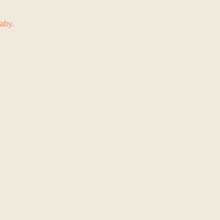
N
KONTAKT
aby.
.
.
ten durfte.
.