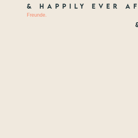
& happily ever af
HOCHZEIT
&
Freunde.
Freundscha